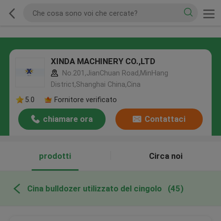
XINDA MACHINERY CO.,LTD
No.201,JianChuan Road,MinHang
District,Shanghai China,Cina
5.0
Fornitore verificato
chiamare ora
Contattaci
prodotti
Circa noi
Cina bulldozer utilizzato del cingolo
(45)