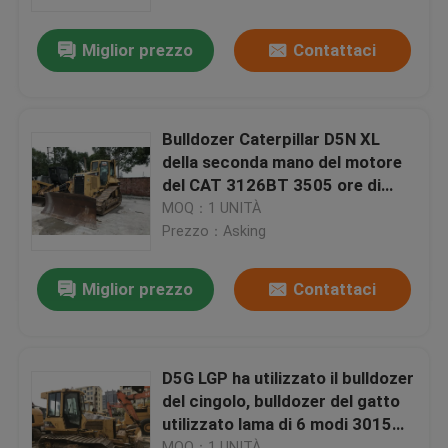
Miglior prezzo
Contattaci
Giro della fabbrica
Controllo di qualità
Bulldozer Caterpillar D5N XL
della seconda mano del motore
Contattici
del CAT 3126BT 3505 ore di
6cbm di capacità della lama
MOQ：1 UNITÀ
Prezzo：Asking
Richieda una citazione
Miglior prezzo
Contattaci
Company News
bulldozer utilizzato del cingolo
D5G LGP ha utilizzato il bulldozer
del cingolo, bulldozer del gatto
utilizzato lama di 6 modi 3015
Bulldozer utilizzato del CAT
ore di lavoro
MOQ：1 UNITÀ