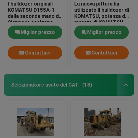
I bulldozer originali
La nuova pittura ha
KOMATSU D155A-1
utilizzato il bulldozer di
della seconda mano del
KOMATSU, potenza del
Giappone scelgono
motore di KOMATSU
l'anno 1990 dello
D85A-21 228hp del
Miglior prezzo
Miglior prezzo
scarificatore
bulldozer
Contattaci
Contattaci
Selezionatore usato del CAT
(18)