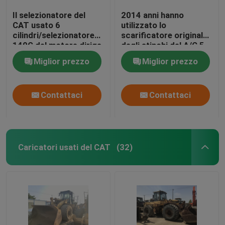
Il selezionatore del
2014 anni hanno
CAT usato 6
utilizzato lo
cilindri/selezionatore
scarificatore originale
140G del motore dirige
degli stinchi del A/C 5
la trasmissione di
della pittura del
Miglior prezzo
Miglior prezzo
spostamento di
selezionatore del
trasmettitore
motore del gatto 140k
Contattaci
Contattaci
Caricatori usati del CAT
(32)