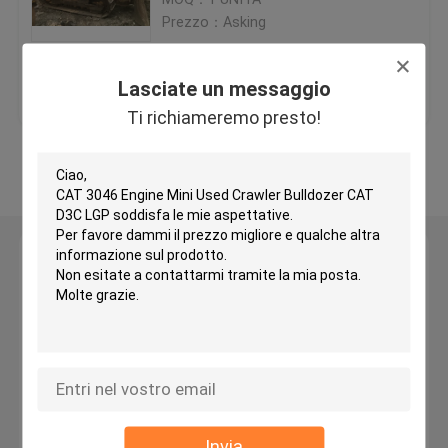
Prezzo：Asking
Bulldozer utilizzato di KOMATSU
Miglior prezzo
Contattaci
Lasciate un messaggio
Selezionatore usato del CAT
Ti richiameremo presto!
Osservi più
Caricatori usati del CAT
Escavatore utilizzato del gatto
Lasciate un messaggio
Ti richiameremo presto!
escavatore utilizzato di KOMATSU
Caricatore usato di KOMATSU
Selezionatore usato di KOMATSU
Invia