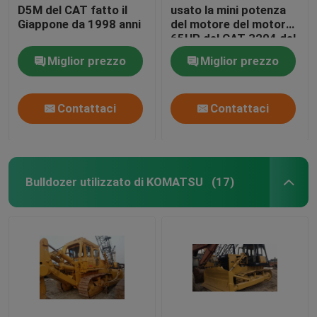
D5M del CAT fatto il
usato la mini potenza
Giappone da 1998 anni
del motore del motore
65HP del CAT 3204 del
bulldozer del CAT D3B
Miglior prezzo
Miglior prezzo
Contattaci
Contattaci
Bulldozer utilizzato di KOMATSU
(17)