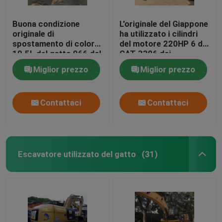
Buona condizione
L'originale del Giappone
originale di
ha utilizzato i cilindri
spostamento di colore
del motore 220HP 6 del
10.5L del gatto 966 del
CAT 3306 dei
caricatore anteriore
caricatori 966F del
Miglior prezzo
Miglior prezzo
della ruota
CAT
Contattaci
Contattaci
Escavatore utilizzato del gatto
(31)