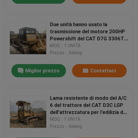
Due unità hanno usato la
trasmissione del motore 200HP
Powershift del CAT D7G 3306T
del bulldozer del cingolo
MOQ：1 UNITÀ
Prezzo：Asking
Miglior prezzo
Contattaci
Lama resistente di modo del A/C
6 del trattore del CAT D3C LGP
dell'attrezzatura per l'edilizia dal
motore del CAT 3046
MOQ：1 UNITÀ
Prezzo：Asking