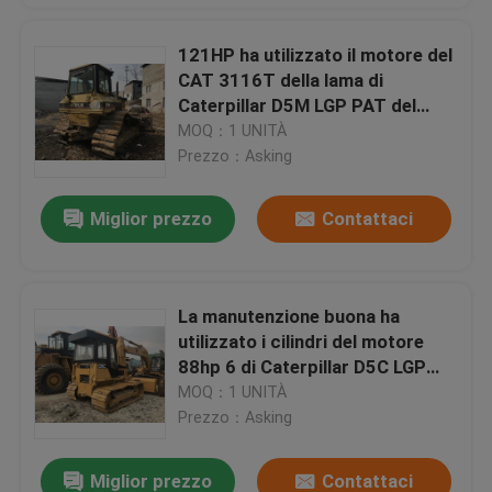
121HP ha utilizzato il motore del
CAT 3116T della lama di
Caterpillar D5M LGP PAT del
bulldozer del cingolo
MOQ：1 UNITÀ
Prezzo：Asking
Miglior prezzo
Contattaci
La manutenzione buona ha
utilizzato i cilindri del motore
88hp 6 di Caterpillar D5C LGP
3046 del bulldozer del cingolo
MOQ：1 UNITÀ
Prezzo：Asking
Miglior prezzo
Contattaci