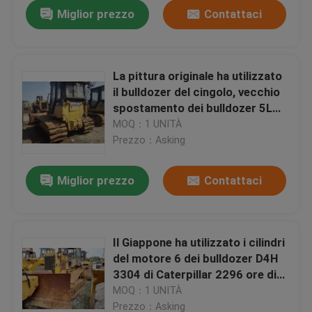
Miglior prezzo
Contattaci
La pittura originale ha utilizzato
il bulldozer del cingolo, vecchio
spostamento dei bulldozer 5L
del gatto di D5C LGP
MOQ：1 UNITÀ
Prezzo：Asking
Miglior prezzo
Contattaci
Casa
Il Giappone ha utilizzato i cilindri
del motore 6 dei bulldozer D4H
Prodotti
3304 di Caterpillar 2296 ore di
10.2km/h in avanti
MOQ：1 UNITÀ
Circa noi
Prezzo：Asking