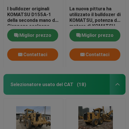
I bulldozer originali
La nuova pittura ha
KOMATSU D155A-1
utilizzato il bulldozer di
della seconda mano del
KOMATSU, potenza del
Giappone scelgono
motore di KOMATSU
l'anno 1990 dello
D85A-21 228hp del
Miglior prezzo
Miglior prezzo
scarificatore
bulldozer
Contattaci
Contattaci
Selezionatore usato del CAT
(18)