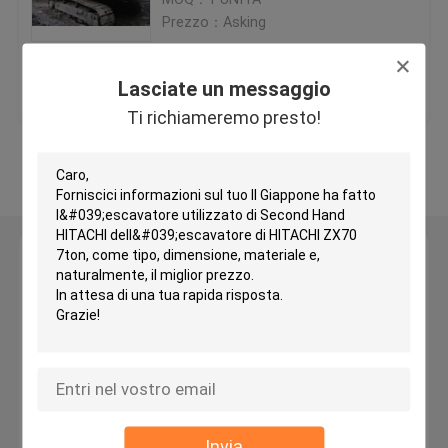
Prezzo：Asking
Bulldozer utilizzato di KOMATSU
Miglior prezzo
Contattaci
Lasciate un messaggio
Selezionatore usato del CAT
Ti richiameremo presto!
Osservi più
Caricatori usati del CAT
Escavatore utilizzato del gatto
Lasciate un messaggio
Ti richiameremo presto!
escavatore utilizzato di KOMATSU
Caricatore usato di KOMATSU
Selezionatore usato di KOMATSU
Invia