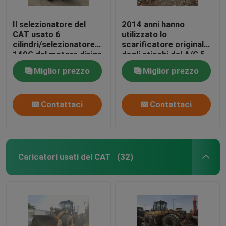
Il selezionatore del
2014 anni hanno
CAT usato 6
utilizzato lo
cilindri/selezionatore
scarificatore originale
140G del motore dirige
degli stinchi del A/C 5
la trasmissione di
della pittura del
Miglior prezzo
Miglior prezzo
spostamento di
selezionatore del
trasmettitore
motore del gatto 140k
Contattaci
Contattaci
Caricatori usati del CAT
(32)