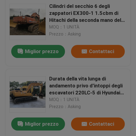
Cilindri del secchio 6 degli
zappatori EX300-1 1.5cbm di
Hitachi della seconda mano del
motore di HINO
MOQ：1 UNITÀ
Prezzo：Asking
Miglior prezzo
Contattaci
Durata della vita lunga di
andamento privo d'intoppi degli
escavatori 220LC-5 di Hyundai
della seconda mano della cabina
MOQ：1 UNITÀ
del A/C
Prezzo：Asking
Miglior prezzo
Contattaci