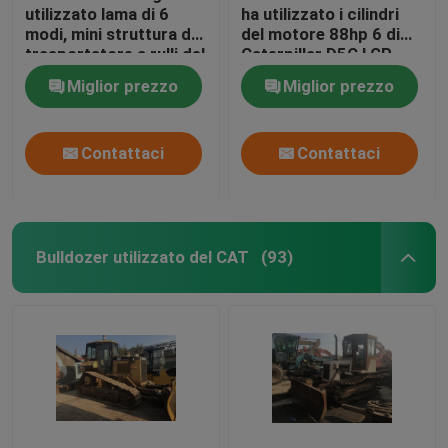
utilizzato lama di 6
ha utilizzato i cilindri
modi, mini struttura del
del motore 88hp 6 di
trasportatore a rulli del
Caterpillar D5C LGP
bulldozer 5 di
3046 del bulldozer del
Miglior prezzo
Miglior prezzo
Mitsubishi BD2G
cingolo
Contattaci
Contattaci
Bulldozer utilizzato del CAT
(93)