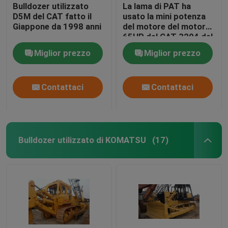
Bulldozer utilizzato
La lama di PAT ha
D5M del CAT fatto il
usato la mini potenza
Giappone da 1998 anni
del motore del motore
65HP del CAT 3204 del
bulldozer del CAT D3B
Miglior prezzo
Miglior prezzo
Contattaci
Contattaci
Bulldozer utilizzato di KOMATSU
(17)