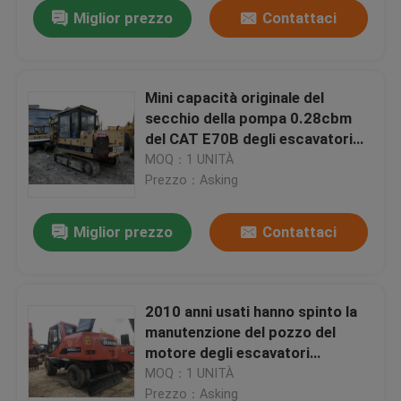
Miglior prezzo
Contattaci
Mini capacità originale del
secchio della pompa 0.28cbm
del CAT E70B degli escavatori
della seconda mano
MOQ：1 UNITÀ
Prezzo：Asking
Miglior prezzo
Contattaci
Casa
2010 anni usati hanno spinto la
manutenzione del pozzo del
Prodotti
motore degli escavatori
DOOSAN DH150W-7 96KW
MOQ：1 UNITÀ
Circa noi
Prezzo：Asking