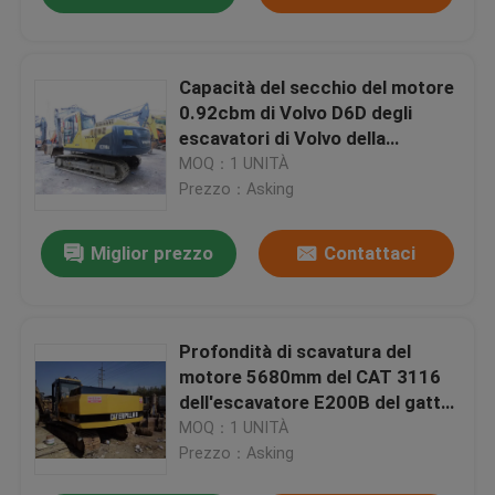
Capacità del secchio del motore
0.92cbm di Volvo D6D degli
escavatori di Volvo della
seconda mano di EC210BLC
MOQ：1 UNITÀ
Prezzo：Asking
Miglior prezzo
Contattaci
Profondità di scavatura del
motore 5680mm del CAT 3116
dell'escavatore E200B del gatto
usata pompa originale
MOQ：1 UNITÀ
Prezzo：Asking