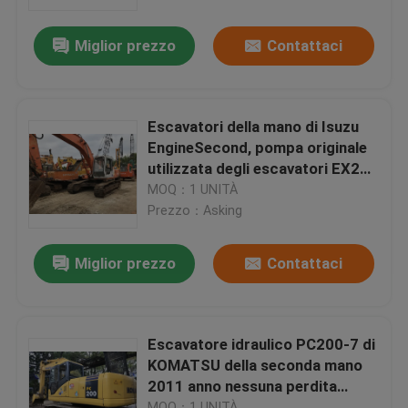
Miglior prezzo
Contattaci
Giro della fabbrica
Controllo di qualità
Escavatori della mano di Isuzu
EngineSecond, pompa originale
Contattici
utilizzata degli escavatori EX200
1 di Hitachi
MOQ：1 UNITÀ
Prezzo：Asking
Richieda una citazione
Miglior prezzo
Contattaci
Company News
bulldozer utilizzato del cingolo
Escavatore idraulico PC200-7 di
KOMATSU della seconda mano
2011 anno nessuna perdita
Bulldozer utilizzato del CAT
dell'olio
MOQ：1 UNITÀ