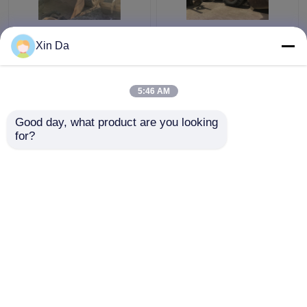
Buona condizione
L'originale del Giappone
Xin Da
originale di
ha utilizzato i cilindri
spostamento di colore
del motore 220HP 6 del
10.5L del gatto 966 del
CAT 3306 dei
5:46 AM
caricatore anteriore
caricatori 966F del
Miglior prezzo
Miglior prezzo
della ruota
CAT
Good day, what product are you looking 
for?
Contattaci
Contattaci
Osservi più
Casa
Circa noi
Contattaci
Desktop Site
Mappa del sito
Privacy Policy