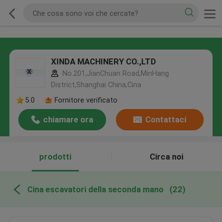
XINDA MACHINERY CO.,LTD
No.201,JianChuan Road,MinHang
District,Shanghai China,Cina
5.0
Fornitore verificato
chiamare ora
Contattaci
prodotti
Circa noi
Cina escavatori della seconda mano
(22)