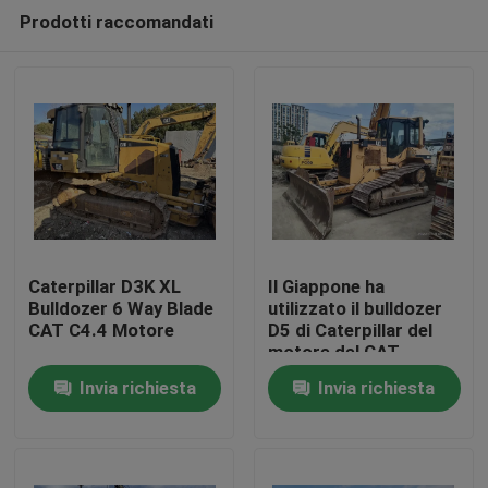
Prodotti raccomandati
Caterpillar D3K XL
Il Giappone ha
Bulldozer 6 Way Blade
utilizzato il bulldozer
CAT C4.4 Motore
D5 di Caterpillar del
Casa
motore del CAT
3116T del CAT D5M
Invia richiesta
Invia richiesta
LGP del bulldozer
Prodotti
Circa noi