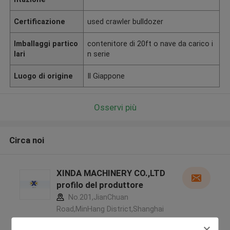
Certificazione
used crawler bulldozer
Imballaggi partico
contenitore di 20ft o nave da carico i
lari
n serie
Luogo di origine
Il Giappone
Osservi più
Circa noi
XINDA MACHINERY CO.,LTD
profilo del produttore
No.201,JianChuan
Road,MinHang District,Shanghai
China ,Cina