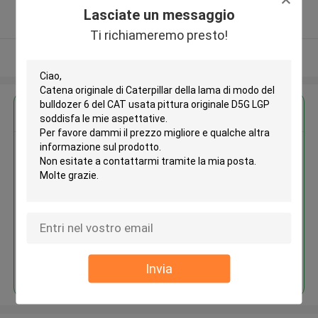
5.0
Lasciate un messaggio
Fornitore verificato
Ti richiameremo presto!
Osservi più
Ottieni il miglior prezzo per
Catena originale di Caterpillar
della lama di modo del bulldozer
6 del CAT usata pittura originale
D5G LGP
Continua
Invia