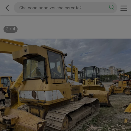
3
/
4