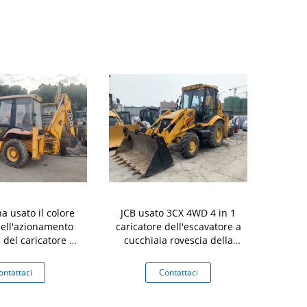
ha usato il colore
JCB usato 3CX 4WD 4 in 1
John D
dell'azionamento
caricatore dell'escavatore a
retroesc
 del caricatore 4
cucchiaia rovescia della
atore a cucchiaia
seconda mano del secchio
ovescia
con il martello
ontattaci
Contattaci
Co