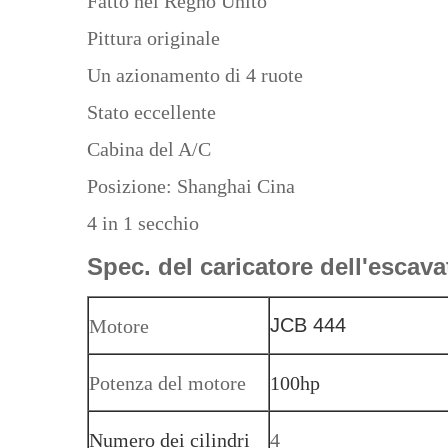
Fatto nel Regno Unito
Pittura originale
Un azionamento di 4 ruote
Stato eccellente
Cabina del A/C
Posizione: Shanghai Cina
4 in 1 secchio
Spec. del caricatore dell'escav
JCB 444
Motore
Potenza del motore
100hp
Numero dei cilindri
4