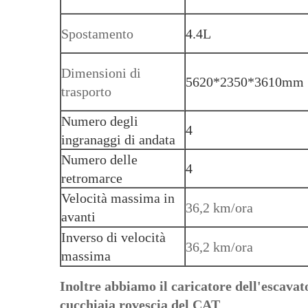
Spostamento
4.4L
Dimensioni di
5620*2350*3610mm
trasporto
Numero degli
4
ingranaggi di andata
Numero delle
4
retromarce
Velocità massima in
36,2 km/ora
avanti
Inverso di velocità
36,2 km/ora
massima
Inoltre abbiamo il caricatore dell'escav
cucchiaia rovescia del CAT