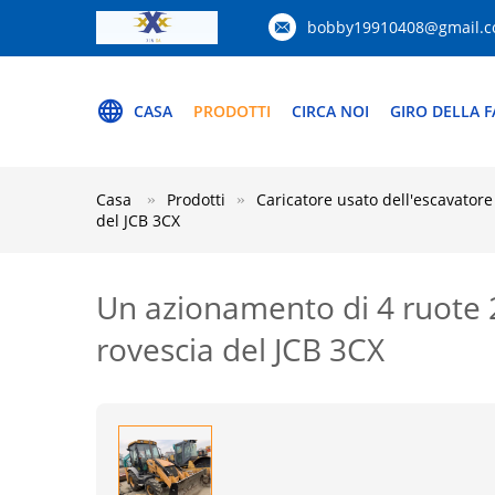
bobby19910408@gmail.
CASA
PRODOTTI
CIRCA NOI
GIRO DELLA F
Casa
Prodotti
Caricatore usato dell'escavatore
del JCB 3CX
Un azionamento di 4 ruote 2
rovescia del JCB 3CX