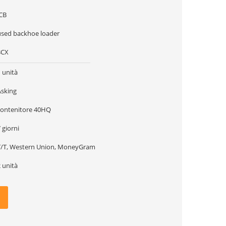
JCB
used backhoe loader
3CX
 unità
Asking
contenitore 40HQ
 giorni
T/T, Western Union, MoneyGram
 unità