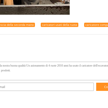
vescia della seconda mano
caricatori usati della ruota
caricatore compa
Co