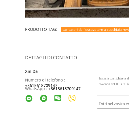
PRODOTTO TAG:
caricatori dell'escavatore a cucchiaia ro
DETTAGLI DI CONTATTO
Xin Da
Numero di telefono :
+8615618709147
WhatsApp :
+
8615618709147