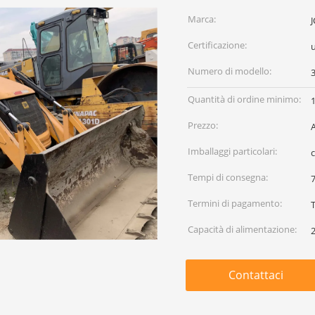
Marca:
Certificazione:
Numero di modello:
Quantità di ordine minimo:
1
Prezzo:
Imballaggi particolari:
Tempi di consegna:
7
Termini di pagamento:
Capacità di alimentazione:
2
Contattaci