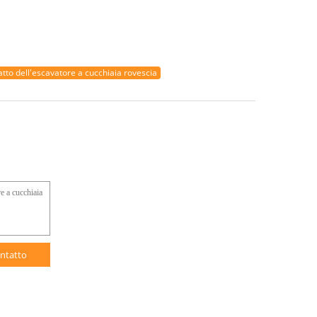
tto dell'escavatore a cucchiaia rovescia
ntatto