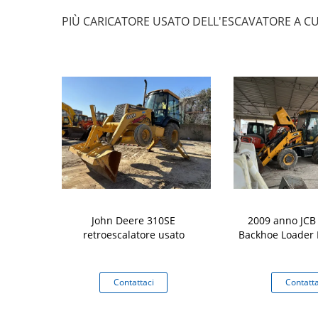
PIÙ CARICATORE USATO DELL'ESCAVATORE A CU
4WD 4 in 1
John Deere 310SE
2009 anno JCB
escavatore a
retroescalatore usato
Backhoe Loader
scia della
del secchio
rtello
aci
Contattaci
Contatta