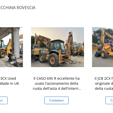
CCHIAIA ROVESCIA
 3CX Used
Il CASO 695 R eccellente ha
Il JCB 2CX 
 Made in UK
usato l'azionamento della
originale 
ruota dell'asta 4 dell'interno
della ruota
del caricatore dell'escavatore
dell'escav
a cucchiaia rovescia
r
ci
Contattaci
C