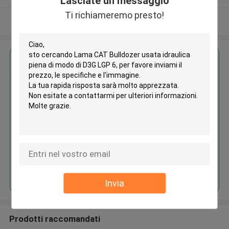
Lasciate un messaggio
Ti richiameremo presto!
Osservi più
Ottieni il miglior prezzo per
Lama CAT Bulldozer usata
idraulica piena di modo di D3G
LGP 6
Continua
Invia
Prodotti raccomandati