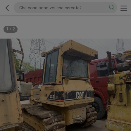
1
/
2