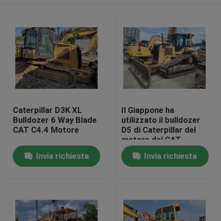
Caterpillar D3K XL
Il Giappone ha
Bulldozer 6 Way Blade
utilizzato il bulldozer
CAT C4.4 Motore
D5 di Caterpillar del
motore del CAT
3116T del CAT D5M
Casa
Invia richiesta
Invia richiesta
LGP del bulldozer
Prodotti
Circa noi