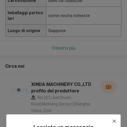
Certificazione
used cat bulldozer
Imballaggi partico
come vostra richiesta
lari
Luogo di origine
Giappone
Osservi più
Circa noi
XINDA MACHINERY CO.,LTD
profilo del produttore
No.201,JianChuan
Road,MinHang District,Shanghai
China ,Cina
5.0
Fornitore verificato