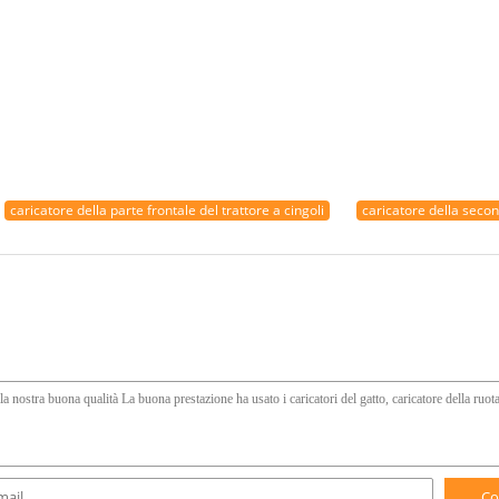
caricatore della parte frontale del trattore a cingoli
caricatore della sec
Co