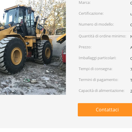
Marca:
Certificazione:
Numero di modello:
Quantità di ordine minimo:
Prezzo:
Imballaggi particolari:
C
Tempi di consegna:
7
Termini di pagamento:
Capacità di alimentazione:
2
Contattaci