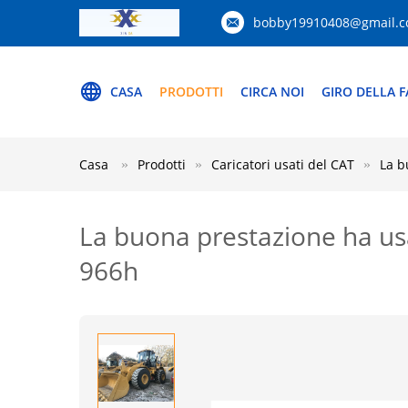
bobby19910408@gmail.
CASA
PRODOTTI
CIRCA NOI
GIRO DELLA F
Casa
Prodotti
Caricatori usati del CAT
La b
La buona prestazione ha usato
966h