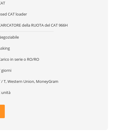
CAT
used CAT loader
CARICATORE della RUOTA del CAT 966H
Negoziabile
Asking
arico in serie o RO/RO
 giorni
T / T, Western Union, MoneyGram
 unità