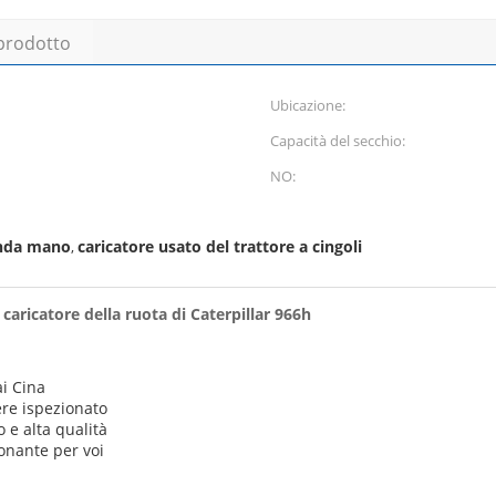
 prodotto
Ubicazione:
Capacità del secchio:
NO:
onda mano
caricatore usato del trattore a cingoli
,
 caricatore della ruota di Caterpillar 966h
i Cina
ere ispezionato
 e alta qualità
ionante per voi