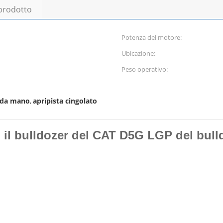
 prodotto
Potenza del motore:
Ubicazione:
Peso operativo:
onda mano
apripista cingolato
,
to il bulldozer del CAT D5G LGP del bull