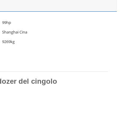
99hp
Shanghai Cina
9269kg
dozer del cingolo