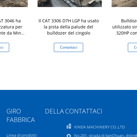
AT 3046 ha
Il CAT 3306 D7H LGP ha usato
Bulldoz
ezzatura per
la pista della palude del
utilizzato si
ente da Mini
bulldozer del cingolo
320HP con
er D3C LGP
pist
ci
Contattaci
C
GIRO DELLA
CONTATTACI
FABBRICA
XINDA MACHINERY CO.,LTD
Linea di prodotti
No.201, strada di JianChuan, distre