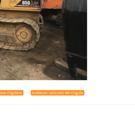
ista cingolato
bulldozer utilizzato del cingolo