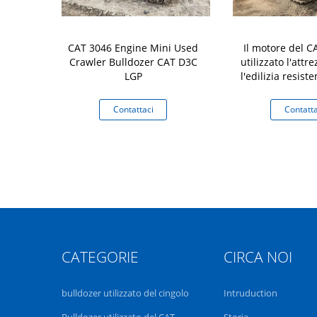
stamento 6.6L
CAT 3046 Engine Mini Used
Il motore del C
izzato il
Crawler Bulldozer CAT D3C
utilizzato l'attr
l cingolo
LGP
l'edilizia resist
Crawler Bulldoz
aci
Contattaci
Contatta
CATEGORIE
CIRCA NOI
bulldozer utilizzato del cingolo
Intruduction