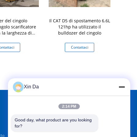
er del cingolo
Il CAT D5 di spostamento 6.6L
CAT 3046 E
ngolo scarificatore
121hp ha utilizzato il
Crawler Bu
 la larghezza di
bulldozer del cingolo
a di 560mm
ontattaci
Contattaci
Co
Xin Da
2:14 PM
TROVACI SU
Good day, what product are you looking 
for?
tto