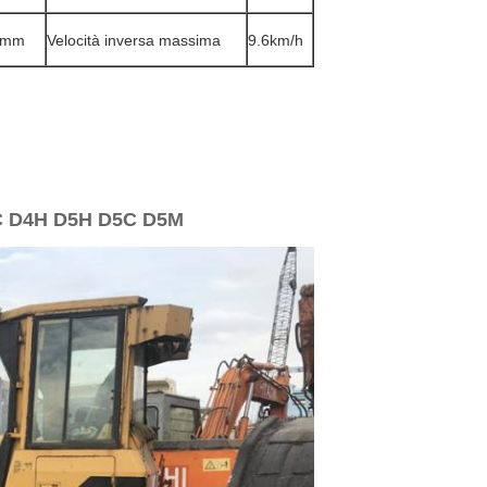
8mm
Velocità inversa massima
9.6km/h
4C D4H D5H D5C D5M