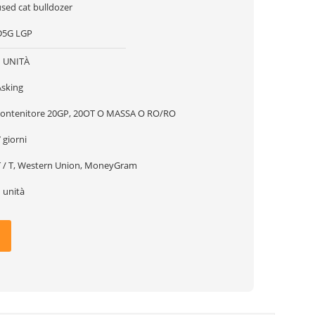
used cat bulldozer
D5G LGP
1 UNITÀ
Asking
contenitore 20GP, 20OT O MASSA O RO/RO
 giorni
T / T, Western Union, MoneyGram
 unità