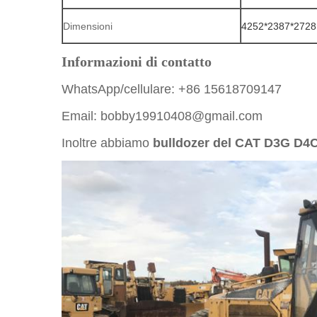
Dimensioni
4252*2387*272
Informazioni di contatto
WhatsApp/cellulare: +86 15618709147
Email: bobby19910408@gmail.com
Inoltre abbiamo
bulldozer del CAT D3G D