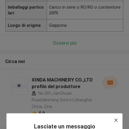
Imballaggi partico
Carico in serie o RO/RO o contenitore
lari
20FR
Luogo di origine
Giappone
Osservi più
Circa noi
XINDA MACHINERY CO.,LTD
profilo del produttore
No.201,JianChuan
Road,MinHang District,Shanghai
China ,Cina
5.0
Fornitore verificato
Lasciate un messaggio