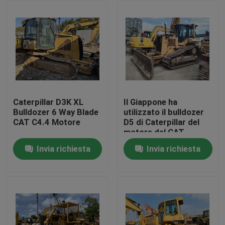
Caterpillar D3K XL
Il Giappone ha
Bulldozer 6 Way Blade
utilizzato il bulldozer
CAT C4.4 Motore
D5 di Caterpillar del
motore del CAT
3116T del CAT D5M
Invia richiesta
Invia richiesta
LGP del bulldozer
Casa
Prodotti
Circa noi