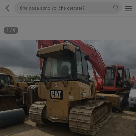
1
/
6