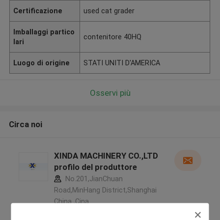
Certificazione
used cat grader
Imballaggi partico
contenitore 40HQ
lari
Luogo di origine
STATI UNITI D'AMERICA
Osservi più
Circa noi
XINDA MACHINERY CO.,LTD
profilo del produttore
No.201,JianChuan
Road,MinHang District,Shanghai
China ,Cina
5.0