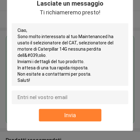
Lasciate un messaggio
Fornitore verificato
Ti richiameremo presto!
Osservi più
Ottieni il miglior prezzo per
Maintenanced ha usato il
selezionatore del CAT,
selezionatore del motore di
Caterpillar 14G nessuna perdita
dell'olio
Continua
Invia
Prodotti raccomandati