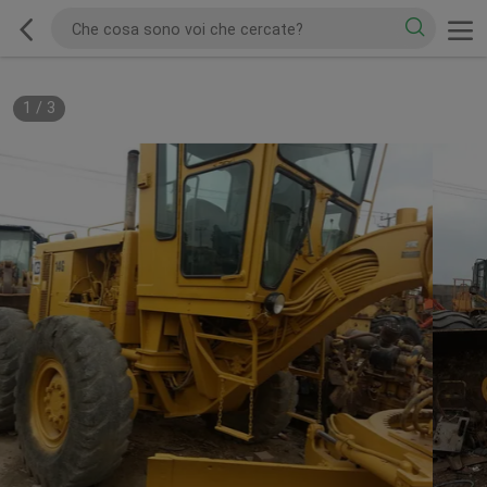
1
/
3