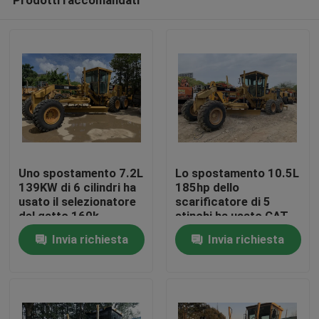
Uno spostamento 7.2L
Lo spostamento 10.5L
139KW di 6 cilindri ha
185hp dello
usato il selezionatore
scarificatore di 5
del gatto 160k
stinchi ha usato CAT
Casa
Grader
Invia richiesta
Invia richiesta
Prodotti
Circa noi